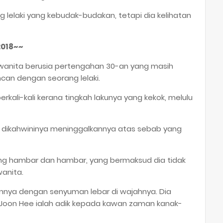
 lelaki yang kebudak-budakan, tetapi dia kelihatan
2018~~
wanita berusia pertengahan 30-an yang masih
an dengan seorang lelaki.
berkali-kali kerana tingkah lakunya yang kekok, melulu
ngin dikahwininya meninggalkannya atas sebab yang
 yang hambar dan hambar, yang bermaksud dia tidak
anita.
annya dengan senyuman lebar di wajahnya. Dia
Joon Hee ialah adik kepada kawan zaman kanak-