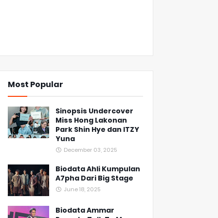
Most Popular
Sinopsis Undercover
Miss Hong Lakonan
Park Shin Hye dan ITZY
Yuna
December 03, 2025
Biodata Ahli Kumpulan
A7pha Dari Big Stage
June 18, 2025
Biodata Ammar