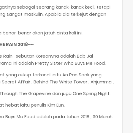
ngatinya sebagai seorang kanak-kanak kecil, tetapi
yang sangat maskulin. Apabila dia terkejut dengan
nar-benar akan jatuh cinta kali ini.
HE RAIN 2018~~
e Rain , sebutan Koreanyna adalah Bab Jal
rama ini adalah Pretty Sister Who Buys Me Food.
at yang cukup terkenal iaitu An Pan Seok yang
Secret Affair , Behind The White Tower , Ahjumma ,
It Through The Grapevine dan juga One Spring Night.
at hebat iaitu penulis Kim Eun.
ho Buys Me Food adalah pada tahun 2018 , 30 March