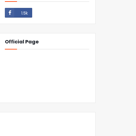
1.5k
Official Page