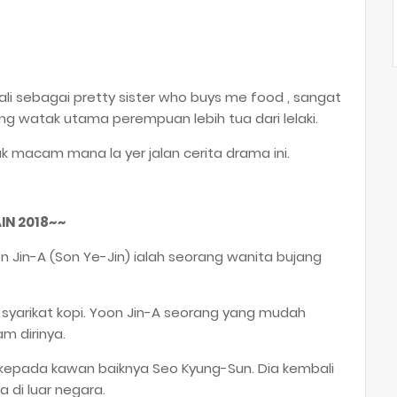
ali sebagai pretty sister who buys me food , sangat
ang watak utama perempuan lebih tua dari lelaki.
k macam mana la yer jalan cerita drama ini.
IN 2018~~
Jin-A (Son Ye-Jin) ialah seorang wanita bujang
 syarikat kopi. Yoon Jin-A seorang yang mudah
m dirinya.
 kepada kawan baiknya Seo Kyung-Sun. Dia kembali
a di luar negara.