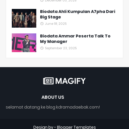
December 03, 2025
Biodata Ahli Kumpulan A7pha Dari
Big Stage
June 18, 2025
Biodata Ammar Peserta Talk To
My Manager
September 23, 2025
ABOUT US
selamat datang ke blog kdramadaebak.com!
Design by -
Blogger Templates