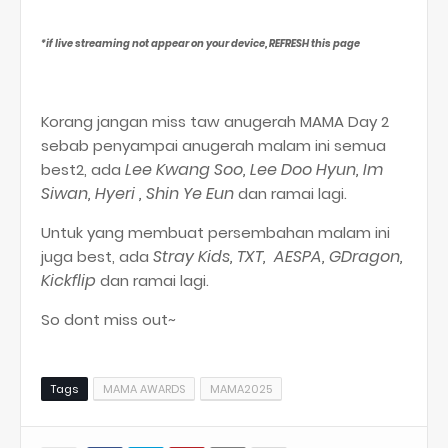
*if live streaming not appear on your device, REFRESH this page
Korang jangan miss taw anugerah MAMA Day 2
sebab penyampai anugerah malam ini semua
Lee Kwang Soo, Lee Doo Hyun, Im
best2, ada
Siwan, Hyeri , Shin Ye Eun
dan ramai lagi.
Untuk yang membuat persembahan malam ini
Stray Kids, TXT, AESPA, GDragon,
juga best, ada
Kickflip
dan ramai lagi.
So dont miss out~
Tags
MAMA AWARDS
MAMA2025