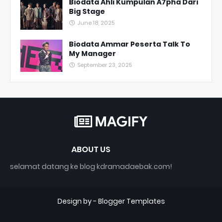
Biodata Ahli Kumpulan A7pha Dari
Big Stage
June 18, 2025
Biodata Ammar Peserta Talk To
My Manager
September 23, 2025
ABOUT US
selamat datang ke blog kdramadaebak.com!
Design by -
Blogger Templates