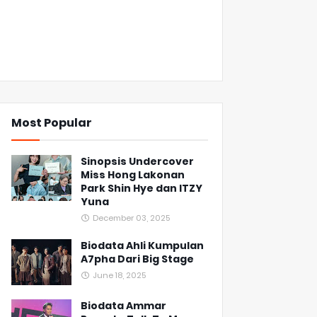
Most Popular
Sinopsis Undercover
Miss Hong Lakonan
Park Shin Hye dan ITZY
Yuna
December 03, 2025
Biodata Ahli Kumpulan
A7pha Dari Big Stage
June 18, 2025
Biodata Ammar