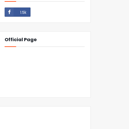
1.5k
Official Page