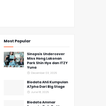
Most Popular
Sinopsis Undercover
Miss Hong Lakonan
Park Shin Hye dan ITZY
Yuna
December 03, 2025
Biodata Ahli Kumpulan
A7pha Dari Big Stage
June 18, 2025
Biodata Ammar