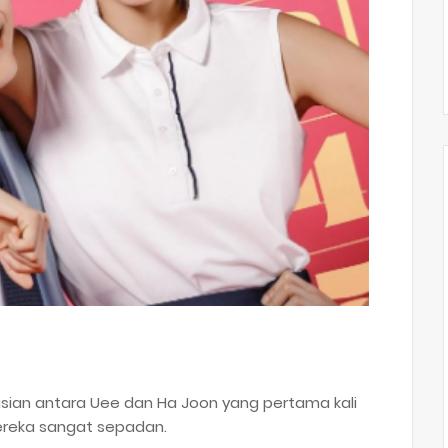
asian antara Uee dan Ha Joon yang pertama kali
ereka sangat sepadan.