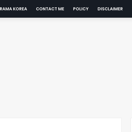
DRAMA KOREA
CONTACT ME
POLICY
DISCLAIMER