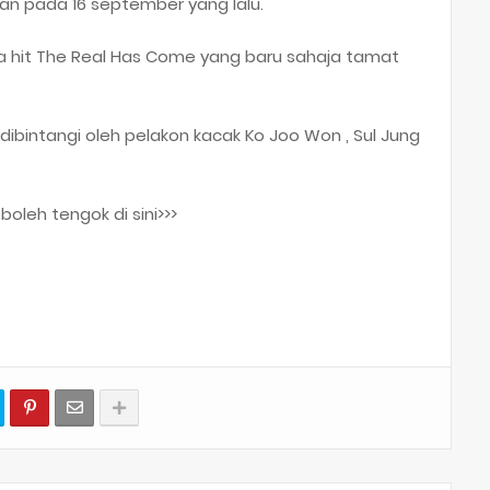
an pada 16 september yang lalu.
a hit The Real Has Come yang baru sahaja tamat
dibintangi oleh pelakon kacak Ko Joo Won , Sul Jung
boleh tengok di sini>>>