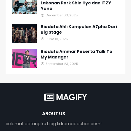
Lakonan Park Shin Hye dan ITZY
Yuna
December 03, 2025
Biodata Ahli Kumpulan A7pha Dari
Big Stage
June 18, 2025
Biodata Ammar Peserta Talk To
My Manager
September 23, 2025
ABOUT US
selamat datang ke blog kdramadaebak.com!