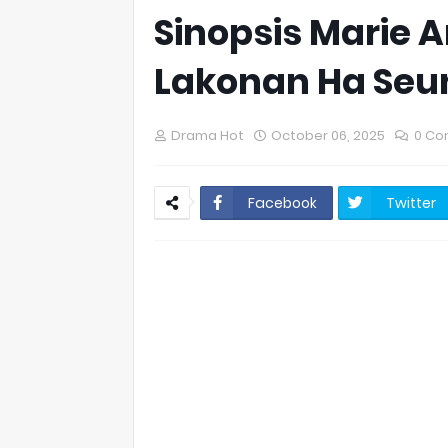
Sinopsis Marie 
Lakonan Ha Seu
Drama Hot
October 06, 2025
0 C
Facebook
Twitter