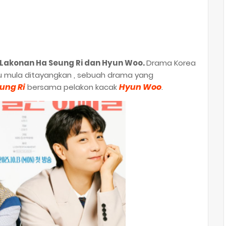
s Lakonan Ha Seung Ri dan Hyun Woo.
Drama Korea
u mula ditayangkan , sebuah drama yang
ung Ri
Hyun Woo
bersama pelakon kacak
.