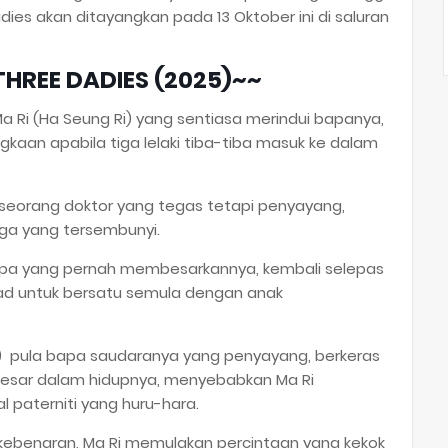
dies akan ditayangkan pada 13 Oktober ini di saluran
THREE DADIES (2025)~~
 Ri (Ha Seung Ri) yang sentiasa merindui bapanya,
ngkaan apabila tiga lelaki tiba-tiba masuk ke dalam
 seorang doktor yang tegas tetapi penyayang,
arga yang tersembunyi.
apa yang pernah membesarkannya, kembali selepas
kad untuk bersatu semula dengan anak
) pula bapa saudaranya yang penyayang, berkeras
besar dalam hidupnya, menyebabkan Ma Ri
 paterniti yang huru-hara.
kebenaran, Ma Ri memulakan percintaan yang kekok