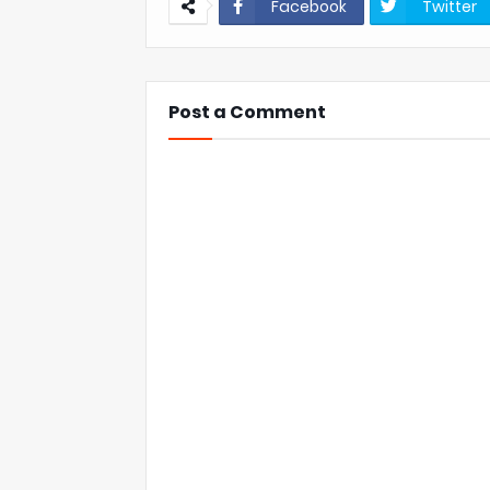
Facebook
Twitter
Post a Comment