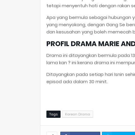
tetapi menyentuh hati dengan rakan se
Apa yang bermula sebagai hubungan ya
yang menyokong, dengan Gang Se berdir
dan kesusahan yang boleh memecah be
PROFIL DRAMA MARIE AND
Drama ini ditayangkan bermula pada 13
lama kan ? ini kerana drama ini mempun
Ditayangkan pada setiap hari Isnin se
episod ada dalam 30 minit.
Tags
Korean Drama