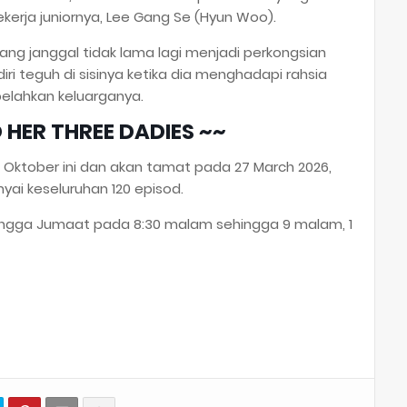
kerja juniornya, Lee Gang Se (Hyun Woo).
ng janggal tidak lama lagi menjadi perkongsian
i teguh di sisinya ketika dia menghadapi rahsia
lahkan keluarganya.
 HER THREE DADIES ~~
 Oktober ini dan akan tamat pada 27 March 2026,
yai keseluruhan 120 episod.
hingga Jumaat pada 8:30 malam sehingga 9 malam, 1