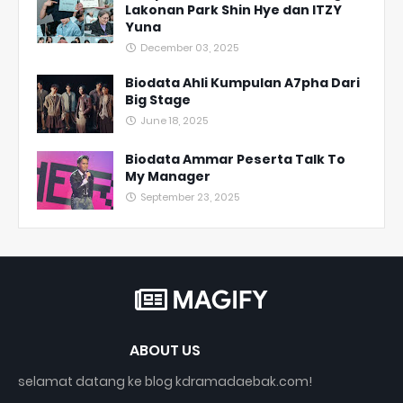
Lakonan Park Shin Hye dan ITZY
Yuna
December 03, 2025
Biodata Ahli Kumpulan A7pha Dari
Big Stage
June 18, 2025
Biodata Ammar Peserta Talk To
My Manager
September 23, 2025
ABOUT US
selamat datang ke blog kdramadaebak.com!