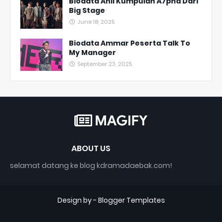
Biodata Ahli Kumpulan A7pha Dari
Big Stage
June 18, 2025
Biodata Ammar Peserta Talk To
My Manager
September 23, 2025
ABOUT US
selamat datang ke blog kdramadaebak.com!
Design by -
Blogger Templates